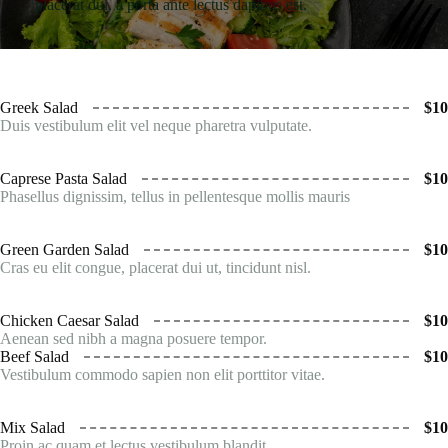
placerat dui, a porta ante lectus dapibus est.
Greek Salad
$10
Duis vestibulum elit vel neque pharetra vulputate.
Caprese Pasta Salad
$10
Phasellus dignissim, tellus in pellentesque mollis mauris
Green Garden Salad
$10
Cras eu elit congue, placerat dui ut, tincidunt nisl.
Chicken Caesar Salad
$10
Aenean sed nibh a magna posuere tempor.
Beef Salad
$10
Vestibulum commodo sapien non elit porttitor vitae.
Mix Salad
$10
Proin ac quam et lectus vestibulum blandit.