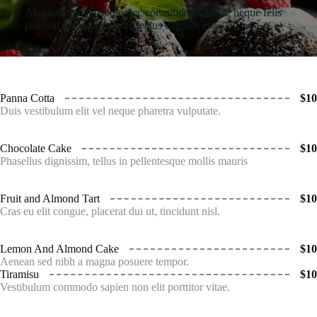
Aliquam faucibusodio nec commodo aliquam, neque felis
placerat dui, a porta ante lectus dapibus est.
Panna Cotta
$10
Duis vestibulum elit vel neque pharetra vulputate.
Chocolate Cake
$10
Phasellus dignissim, tellus in pellentesque mollis mauris
Fruit and Almond Tart
$10
Cras eu elit congue, placerat dui ut, tincidunt nisl.
Lemon And Almond Cake
$10
Aenean sed nibh a magna posuere tempor.
Tiramisu
$10
Vestibulum commodo sapien non elit porttitor vitae.