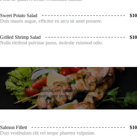
Sweet Potato Salad
$10
Duis mauris augue, efficitur eu arcu sit amet posuere.
Grilled Shrimp Salad
$10
Nulla eleifend pulvinar purus, molestie euismod odio.
Fish & Meat
Aliquam faucibusodio nec commodo aliquam, neque felis
placerat dui, a porta ante lectus dapibus est.
Salmon Fillett
$10
Duis vestibulum elit vel neque pharetra vulputate.