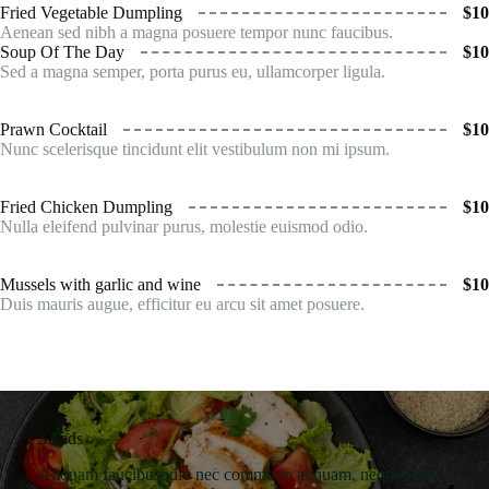
Fried Vegetable Dumpling
$10
Aenean sed nibh a magna posuere tempor nunc faucibus.
Soup Of The Day
$10
Sed a magna semper, porta purus eu, ullamcorper ligula.
Prawn Cocktail
$10
Nunc scelerisque tincidunt elit vestibulum non mi ipsum.
Fried Chicken Dumpling
$10
Nulla eleifend pulvinar purus, molestie euismod odio.
Mussels with garlic and wine
$10
Duis mauris augue, efficitur eu arcu sit amet posuere.
Salads
Aliquam faucibusodio nec commodo aliquam, neque felis