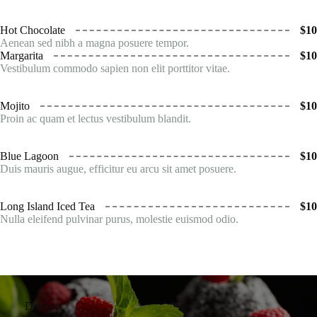
Hot Chocolate
$10
Aenean sed nibh a magna posuere tempor.
Margarita
$10
Vestibulum commodo sapien non elit porttitor vitae.
Mojito
$10
Proin ac quam et lectus vestibulum blandit.
Blue Lagoon
$10
Duis mauris augue, efficitur eu arcu sit amet posuere.
Long Island Iced Tea
$10
Nulla eleifend pulvinar purus, molestie euismod odio.
Desserts