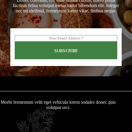
Donec convallis, elit vitae ornare cursus, libero purus
facilisis felisa volutpat metus tortor bibendum elit. Integer
nec mi eleifend, fermentum lorem vitae, finibus neque.
E
m
a
SUBSCRIBE
i
l
*
Morbi fermentum velit eget vehicula lorem sodales donec quis
volutpat orci.