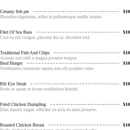
Creamy fish pie
$10
Phasellus dignissim, tellus in pellentesque mollis mauris
Filet Of Sea Bass
$10
Cras eu elit congue, placerat dui ut, tincidunt nisl.
Traditional Fish And Chips
$10
Aenean sed nibh a magna posuere tempor.
Beaf Burger
$10
Vestibulum commodo sapien non elit porttitor vitae.
Rib Eye Steak
$10
Proin ac quam et lectus vestibulum blandit.
Fried Chicken Dumpling
$10
Duis mauris augue, efficitur eu arcu sit amet posuere.
Roasted Chicken Breast
$10