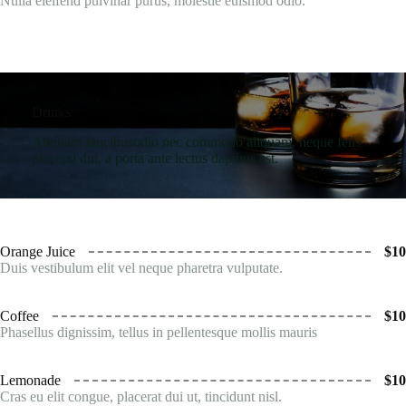
Nulla eleifend pulvinar purus, molestie euismod odio.
Drinks
Aliquam faucibusodio nec commodo aliquam, neque felis
placerat dui, a porta ante lectus dapibus est.
Orange Juice
$10
Duis vestibulum elit vel neque pharetra vulputate.
Coffee
$10
Phasellus dignissim, tellus in pellentesque mollis mauris
Lemonade
$10
Cras eu elit congue, placerat dui ut, tincidunt nisl.