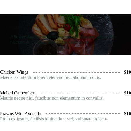
Starters
Aliquam faucibusodio nec commodo aliquam, neque felis
placerat dui, a porta ante lectus dapibus est.
Chicken Wings
$10
Maecenas interdum lorem eleifend orci aliquam mollis.
Melted Camembert
$10
Mauris neque nisi, faucibus non elementum in convallis.
Prawns With Avocado
$10
Proin ex ipsum, facilisis id tincidunt sed, vulputate in lacus.